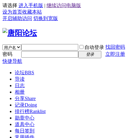
请选择
进入手机版
|
继续访问电脑版
设为首页
收藏本站
开启辅助访问
切换到宽版
找回密码
自动登录
密码
立即注册
登录
快捷导航
论坛
BBS
导读
日志
相册
分享
Share
记录
Doing
排行榜
Ranklist
勋章中心
道具中心
每日签到
常用插件