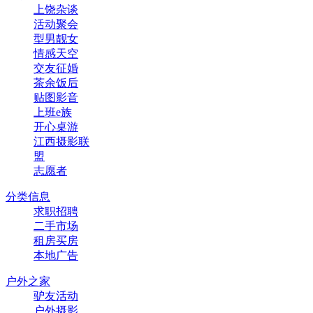
上饶杂谈
活动聚会
型男靓女
情感天空
交友征婚
茶余饭后
贴图影音
上班e族
开心桌游
江西摄影联
盟
志愿者
分类信息
求职招聘
二手市场
租房买房
本地广告
户外之家
驴友活动
户外摄影