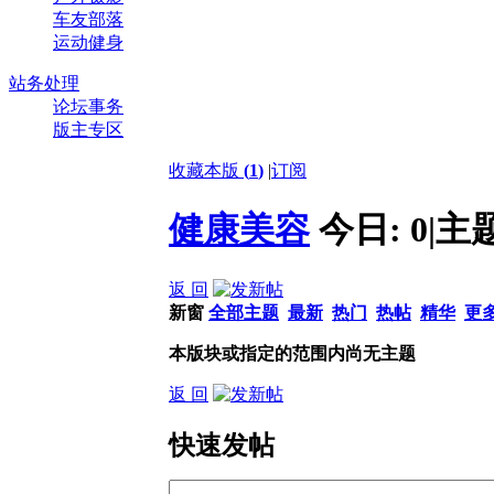
车友部落
运动健身
站务处理
论坛事务
版主专区
收藏本版
(
1
)
|
订阅
健康美容
今日:
0
|
主
返 回
新窗
全部主题
最新
热门
热帖
精华
更
本版块或指定的范围内尚无主题
返 回
快速发帖