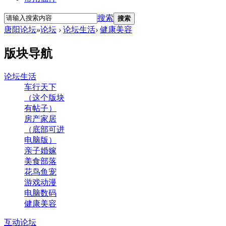
搜索
搜索
唐阳论坛
»
论坛
›
论坛生活
›
健康美容
版块导航
论坛生活
车行天下
（这个版块
有帖子）
房产家居
（底部可进
电脑版）
亲子婚嫁
美食部落
花鸟鱼宠
游戏动漫
电脑数码
健康美容
互动论坛