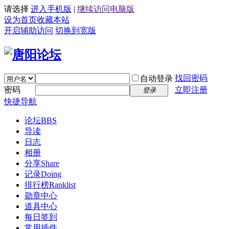
请选择
进入手机版
|
继续访问电脑版
设为首页
收藏本站
开启辅助访问
切换到宽版
找回密码
自动登录
密码
立即注册
登录
快捷导航
论坛
BBS
导读
日志
相册
分享
Share
记录
Doing
排行榜
Ranklist
勋章中心
道具中心
每日签到
常用插件