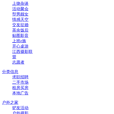
上饶杂谈
活动聚会
型男靓女
情感天空
交友征婚
茶余饭后
贴图影音
上班e族
开心桌游
江西摄影联
盟
志愿者
分类信息
求职招聘
二手市场
租房买房
本地广告
户外之家
驴友活动
户外摄影