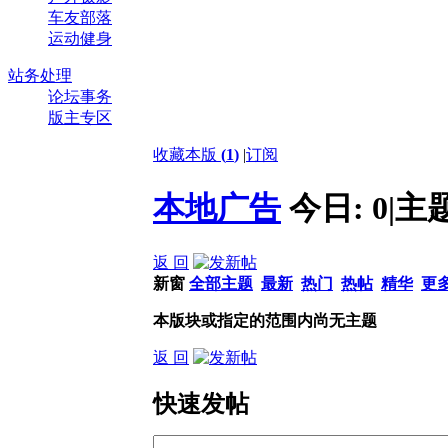
车友部落
运动健身
站务处理
论坛事务
版主专区
收藏本版
(
1
)
|
订阅
本地广告
今日:
0
|
主
返 回
新窗
全部主题
最新
热门
热帖
精华
更
本版块或指定的范围内尚无主题
返 回
快速发帖