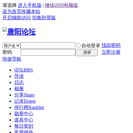
请选择
进入手机版
|
继续访问电脑版
设为首页
收藏本站
开启辅助访问
切换到宽版
找回密码
自动登录
密码
立即注册
登录
快捷导航
论坛
BBS
导读
日志
相册
分享
Share
记录
Doing
排行榜
Ranklist
勋章中心
道具中心
每日签到
常用插件