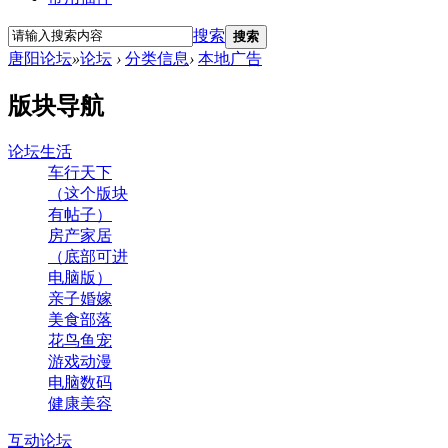
搜索
搜索
唐阳论坛
»
论坛
›
分类信息
›
本地广告
版块导航
论坛生活
车行天下
（这个版块
有帖子）
房产家居
（底部可进
电脑版）
亲子婚嫁
美食部落
花鸟鱼宠
游戏动漫
电脑数码
健康美容
互动论坛